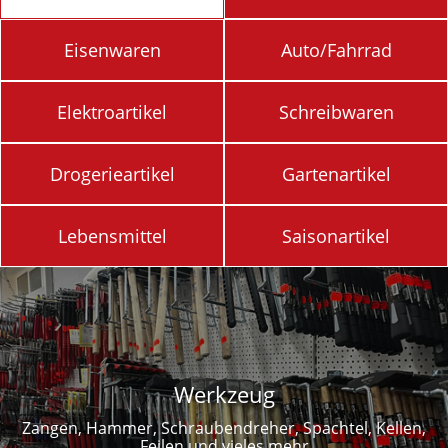
Eisenwaren
Auto/Fahrrad
Elektroartikel
Schreibwaren
Drogerieartikel
Gartenartikel
Lebensmittel
Saisonartikel
Werkzeug
Zangen, Hammer, Schraubendreher, Spachtel, Kellen,
Feilen und vieles mehr