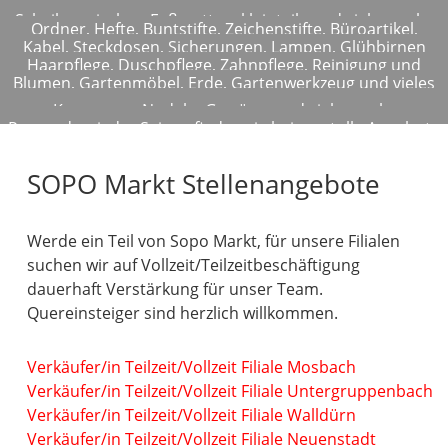
Elektroartikel
Scheibenwischer, Fußmatten, kleinteile und vieles mehr
Drogerieartikel
Ordner, Hefte, Buntstifte, Zeichenstifte, Büroartikel,
Gartenartikel
Kabel, Steckdosen, Sicherungen, Lampen, Glühbirnen
Blöcke und vieles mehr
Haarpflege, Duschpflege, Zahnpflege, Reinigung und
und vieles mehr
Lebensmittel
Blumen, Gartenmöbel, Erde, Gartenwerkzeug und vieles
vieles mehr
Saisonartikel
mehr
Konserven, Nudeln, Gewürze und vieles mehr
Passend zu jeder Saison finden sie bei uns tolle Angebote
SOPO Markt Stellenangebote
Werde ein Teil von Sopo Markt, für unsere Filialen
suchen wir auf Vollzeit/Teilzeitbeschäftigung
dauerhaft Verstärkung für unser Team.
Quereinsteiger sind herzlich willkommen.
Verkäufer/in Teilzeit/Vollzeit Filiale Mosbach
Verkäufer/in Teilzeit/Vollzeit Filiale Untergruppenbach
Verkäufer/in Teilzeit/Vollzeit Filiale Walldürn
Verkäufer/in Teilzeit/Vollzeit Filiale Neuenstadt