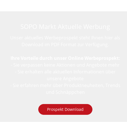
SOPO Markt Aktuelle Werbung
Unser aktuelles Werbeprospekt steht Ihnen hier als
Download im PDF Format zur Verfügung.
Ihre Vorteile durch unser Online Werbeprospekt:
- Sie verpassen keine Aktionen und Angebote mehr
- Sie erhalten alle aktuellen Informationen über
unsere Angebote
- Sie erfahren mehr über Produktneuheiten, Trends
und Schnäppchen
Prospekt Download